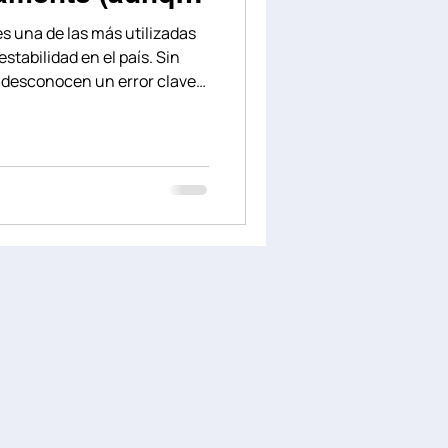
sta 2027)
s una de las más utilizadas
stabilidad en el país. Sin
desconocen un error clave:
ia por más de 181 días puede
ática de la visa, incluso si
e artículo te explicamos
os riesgos y qué puedes
estatus migratorio.