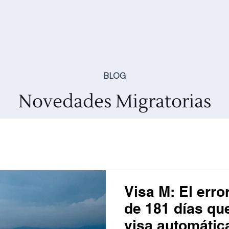
BLOG
Novedades Migratorias
Conozca más acerca de las visas colombianas.
Visa M: El erro
de 181 días qu
visa automáti