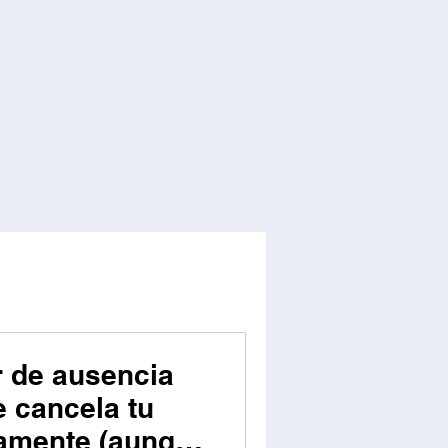
r de ausencia
e cancela tu
camente (aunque