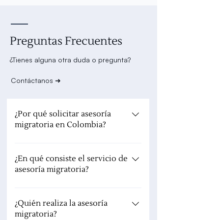
Preguntas Frecuentes
¿Tienes alguna otra duda o pregunta?
Contáctanos ➜
¿Por qué solicitar asesoría
migratoria en Colombia?
Solicite asesoría migratoria con un
profesional experto para determinar el
¿En qué consiste el servicio de
asesoría migratoria?
tipo adecuado de visa según sus
necesidades y para conocer los
La asesoría migratoria consiste en el
documentos adicionales que la
análisis detallado y estratégico de su
¿Quién realiza la asesoría
autoridad exige por facultad
migratoria?
caso realizado por un abogado
discrecional. Además, asesorarse con