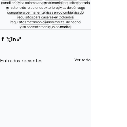
cancillería
visa colombiana
matrimonio
requisitos
notaría
ministerio de relaciones exteriores
visa de cónyuge
compañero permanente
visas en colombia
visado
requisitos para casarse en Colombia
requisitos matrimonio
union marital de hecho
visa por matrimonio
union marital
Entradas recientes
Ver todo