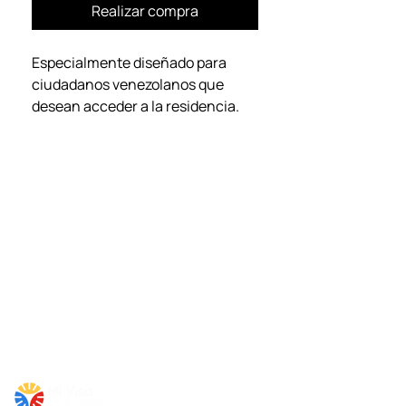
Realizar compra
Especialmente diseñado para
ciudadanos venezolanos que
desean acceder a la residencia.
Incluye:
Carta de solicitud del
extranjero
Modelo de renuncia al permiso
de protección temporal
Guía para solicitar la visa
Video tutorial para llenar el
formulario