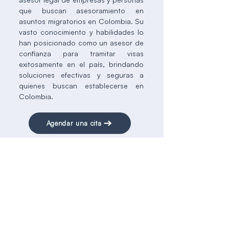
que buscan asesoramiento en
asuntos migratorios en Colombia. Su
vasto conocimiento y habilidades lo
han posicionado como un asesor de
confianza para tramitar visas
exitosamente en el país, brindando
soluciones efectivas y seguras a
quienes buscan establecerse en
Colombia.
Agendar una cita
Nuestro compromiso es simplificar el proceso y
hacer realida
d
tu sueño de viv
i
r
en
Colombia.