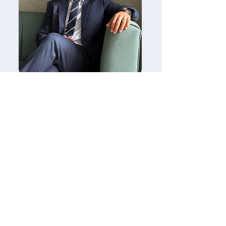
ABOGADO DIRECTOR
Matías Stazzone
Abogado experto en derecho
migratorio con un impresionante
historial de más de 550 visas
aprobadas en Colombia. Con más
de 7 años de experiencia en esta
especialidad, se ha convertido en
asesor legal de empresas y personas
que buscan asesoramiento en
asuntos migratorios en Colombia. Su
vasto conocimiento y habilidades lo
han posicionado como un asesor de