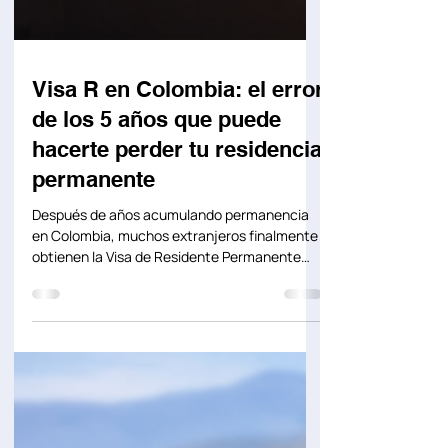
Visa R en Colombia: el error
de los 5 años que puede
hacerte perder tu residencia
permanente
Después de años acumulando permanencia
en Colombia, muchos extranjeros finalmente
obtienen la Visa de Residente Permanente
(Visa R). Después de años de trámites,
documentos y renovaciones, por fin
consiguen una visa que les permite
establecerse permanentemente en
Colombia. Y ahí es donde muchos cometen un
error. Piensan que la Visa R es para siempre y