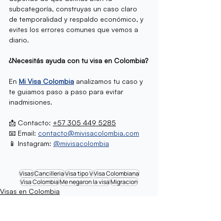
subcategoría, construyas un caso claro 
de temporalidad y respaldo económico, y 
evites los errores comunes que vemos a 
diario.
¿Necesitás ayuda con tu visa en Colombia?
En 
Mi Visa Colombia
 analizamos tu caso y 
te guiamos paso a paso para evitar 
inadmisiones.
📩 Contacto: 
+57 305 449 5285
📧 Email: 
contacto@mivisacolombia.com
📱 Instagram: 
@mivisacolombia
Visas
Cancilleria
Visa tipo V
Visa Colombiana
Visa Colombia
Me negaron la visa
Migracion
Visas en Colombia
visas
Colombia