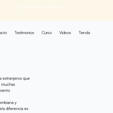
contacto@mivisacolombia.co
m
acto
Testimonios
Curso
Videos
Tienda
a extranjeros que 
en muchas 
mento 
ombiana y 
ta diferencia es 