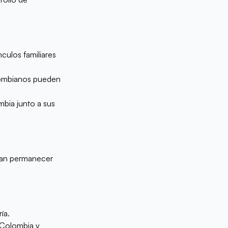
culos familiares 
lombianos pueden 
ombia junto a sus 
ean permanecer 
ía.
 Colombia y 