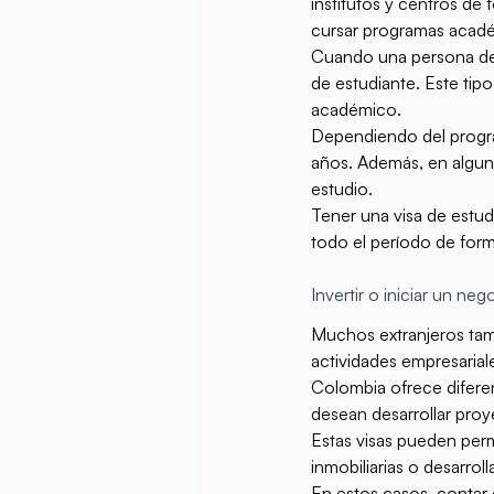
institutos y centros de
cursar programas acad
Cuando una persona dese
de estudiante. Este tip
académico.
Dependiendo del program
años. Además, en alguno
estudio.
Tener una visa de estud
todo el período de for
Invertir o iniciar un neg
Muchos extranjeros tamb
actividades empresarial
Colombia ofrece difere
desean desarrollar proy
Estas visas pueden permi
inmobiliarias o desarrol
En estos casos, contar c