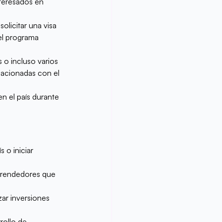
nteresados en 
licitar una visa 
el programa 
o incluso varios 
lacionadas con el 
n el país durante 
 o iniciar 
mprendedores que 
zar inversiones 
rollo de 