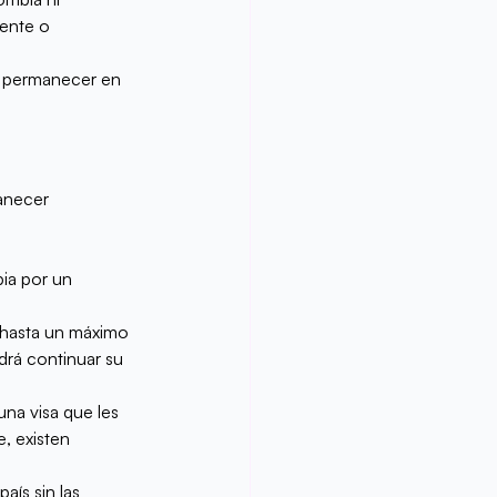
ente o 
o permanecer en 
anecer 
ia por un 
 hasta un máximo 
odrá continuar su 
na visa que les 
, existen 
aís sin las 