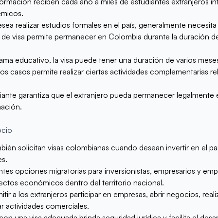
 formación reciben cada año a miles de estudiantes extranjeros i
émicos.
a realizar estudios formales en el país, generalmente necesita so
o de visa permite permanecer en Colombia durante la duración d
a educativo, la visa puede tener una duración de varios meses 
s casos permite realizar ciertas actividades complementarias re
iante garantiza que el extranjero pueda permanecer legalmente e
mación.
ocio
ién solicitan visas colombianas cuando desean invertir en el país
es.
ntes opciones migratorias para inversionistas, empresarios y e
ectos económicos dentro del territorio nacional.
tir a los extranjeros participar en empresas, abrir negocios, reali
lar actividades comerciales.
on una visa adecuada brinda seguridad jurídica y facilita el desar