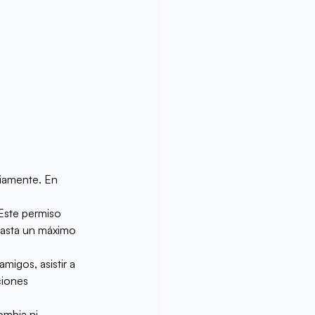
viamente. En 
 Este permiso 
hasta un máximo 
amigos, asistir a 
ciones 
mbia ni 