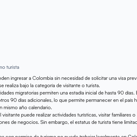
o turista
en ingresar a Colombia sin necesidad de solicitar una visa pre
e realiza bajo la categoría de visitante o turista.
dades migratorias permiten una estadía inicial de hasta 90 días.
ros 90 días adicionales, lo que permite permanecer en el país 
un mismo año calendario.
visitante puede realizar actividades turísticas, visitar familiares o 
ones de negocios. Sin embargo, el estatus de turista tiene limita
na con permiso de turismo no puede trabajar legalmente en Colo