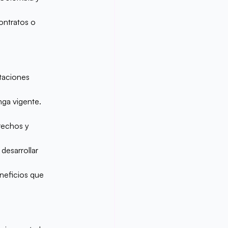
ontratos o 
taciones 
nga vigente.
rechos y 
desarrollar 
neficios que 