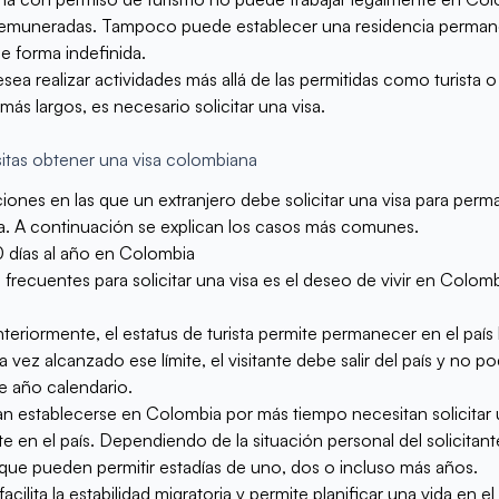
s remuneradas. Tampoco puede establecer una residencia perman
e forma indefinida.
a realizar actividades más allá de las permitidas como turista 
ás largos, es necesario solicitar una visa.
itas obtener una visa colombiana
ciones en las que un extranjero debe solicitar una visa para perm
. A continuación se explican los casos más comunes.
 días al año en Colombia
frecuentes para solicitar una visa es el deseo de vivir en Colomb
iormente, el estatus de turista permite permanecer en el país
 vez alcanzado ese límite, el visitante debe salir del país y no p
te año calendario.
 establecerse en Colombia por más tiempo necesitan solicitar u
te en el país. Dependiendo de la situación personal del solicitante
a que pueden permitir estadías de uno, dos o incluso más años.
cilita la estabilidad migratoria y permite planificar una vida en el p