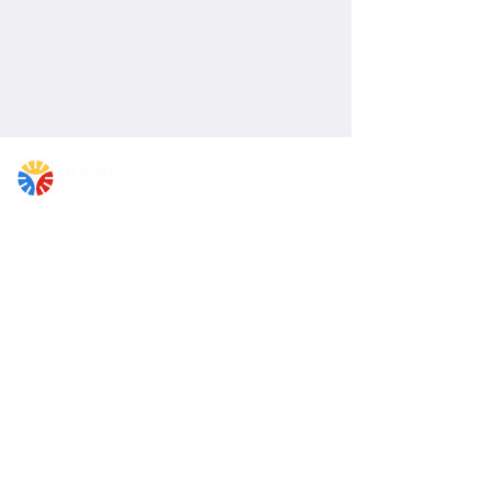
Nuestro compromiso es simplificar el proceso y
hacer realida
d
tu sueño de viv
i
r
en
Colombia.
Servicios
Asesoría migratoria
Trámite de visa
Nacionalidad colombiana
Links
Blog
Política de privacidad
Contact Form