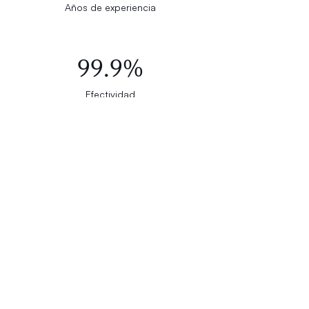
Años de experiencia
99.9%
Efectividad
500+
Casos manejados
+50 profesionales formados