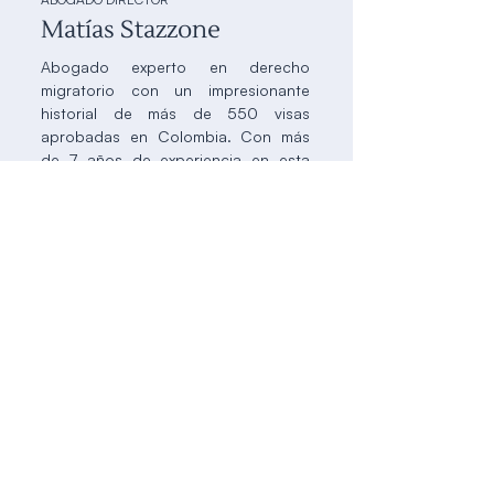
Matías Stazzone
Abogado experto en derecho
migratorio con un impresionante
historial de más de 550 visas
aprobadas en Colombia. Con más
de 7 años de experiencia en esta
especialidad, se ha convertido en
asesor legal de empresas y personas
que buscan asesoramiento en
asuntos migratorios en Colombia. Su
vasto conocimiento y habilidades lo
han posicionado como un asesor de
confianza para tramitar visas
exitosamente en el país, brindando
soluciones efectivas y seguras a
quienes buscan establecerse en
Colombia.
Agendar una cita