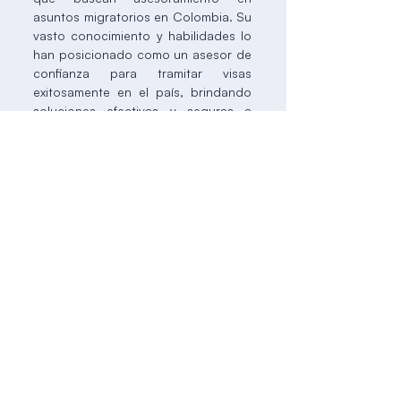
asuntos migratorios en Colombia. Su
vasto conocimiento y habilidades lo
han posicionado como un asesor de
confianza para tramitar visas
exitosamente en el país, brindando
soluciones efectivas y seguras a
quienes buscan establecerse en
Colombia.
Agendar una cita
Nuestro compromiso es simplificar el proceso y
hacer realida
d
tu sueño de viv
i
r
en
Colombia.